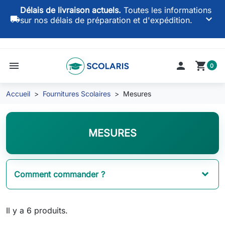
Délais de livraison actuels.
Toutes les informations
keyboard_arrow_down
local_shipping
sur nos délais de préparation et d'expédition.
menu

shopping_cart
0
Accueil
Fournitures Scolaires
Mesures
MESURES
Comment commander ?
Il y a 6 produits.