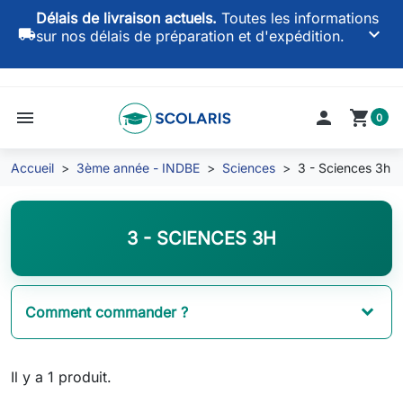
Délais de livraison actuels.
Toutes les informations
keyboard_arrow_down
local_shipping
sur nos délais de préparation et d'expédition.
menu

shopping_cart
0
Accueil
3ème année - INDBE
Sciences
3 - Sciences 3h
3 - SCIENCES 3H
Comment commander ?
Il y a 1 produit.