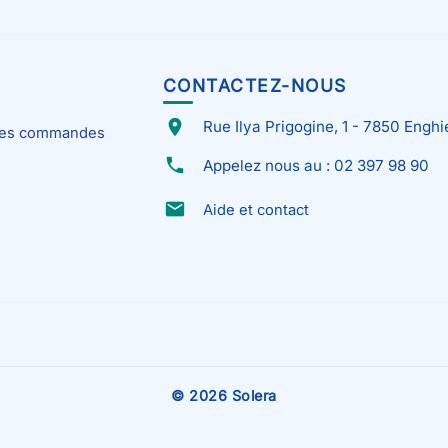
CONTACTEZ-NOUS
place
Rue Ilya Prigogine, 1 - 7850 Enghi
 mes commandes
phone
Appelez nous au : 02 397 98 90
email
Aide et contact
© 2026 Solera