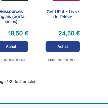
Ressources
Get UP 4 - Livre
nglais (portal
de l’élève
inclus)
18,50 €
24,50 €
Achat
Achat
BN: 9789028999633
ISBN: 9789028979901
age 1-2 de 2 article(s)