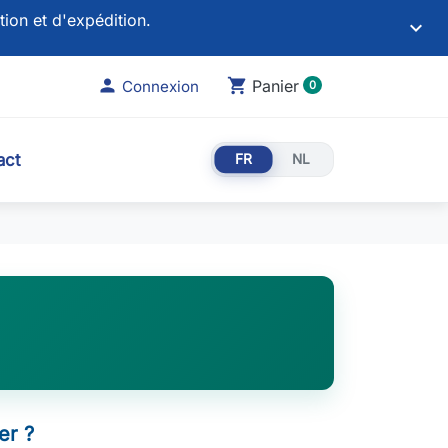
tion et d'expédition.
keyboard_arrow_down

shopping_cart
Panier
Connexion
0
act
FR
NL
r ?