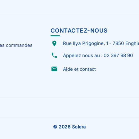
CONTACTEZ-NOUS
place
Rue Ilya Prigogine, 1 - 7850 Enghi
 mes commandes
phone
Appelez nous au : 02 397 98 90
email
Aide et contact
© 2026 Solera