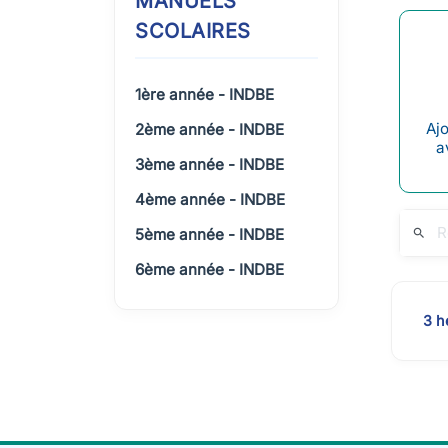
MANUELS
SCOLAIRES
1ère année - INDBE
Ajo
2ème année - INDBE
a
3ème année - INDBE
4ème année - INDBE
5ème année - INDBE
search
6ème année - INDBE
3 h