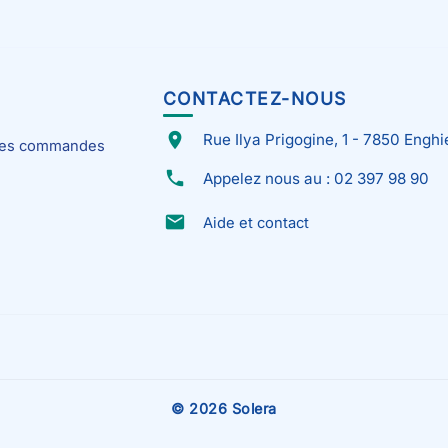
CONTACTEZ-NOUS
place
Rue Ilya Prigogine, 1 - 7850 Enghi
 mes commandes
phone
Appelez nous au : 02 397 98 90
email
Aide et contact
© 2026 Solera