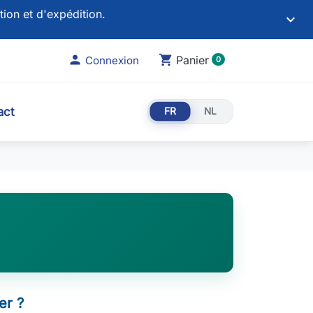
tion et d'expédition.
keyboard_arrow_down

shopping_cart
Panier
Connexion
0
act
FR
NL
r ?