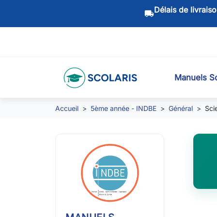
Délais de livrais
local_shipping
Manuels Sc
Accueil
5ème année - INDBE
Général
Sci