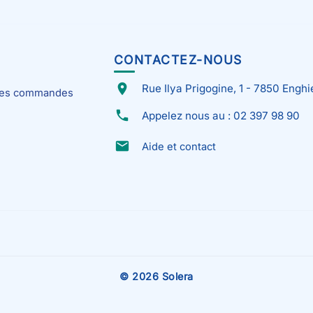
CONTACTEZ-NOUS
place
Rue Ilya Prigogine, 1 - 7850 Enghi
 mes commandes
phone
Appelez nous au : 02 397 98 90
email
Aide et contact
© 2026 Solera