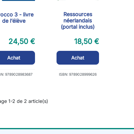
Ressources
rocco 3 - livre
néerlandais
de l’élève
(portal inclus)
24,50 €
18,50 €
Achat
Achat
BN: 9789028983687
ISBN: 9789028999626
age 1-2 de 2 article(s)