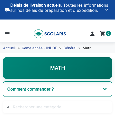
Délais de livraison actuels.
Toutes les informations
keyboard_arrow_down
local_shipping
sur nos délais de préparation et d'expédition.
menu

shopping_cart
0
Accueil
6ème année - INDBE
Général
Math
MATH
Comment commander ?
search