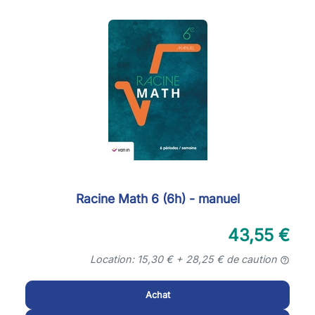
Racine Math 6 (6h) - manuel
43,55 €
Location: 15,30 € + 28,25 € de caution
help_outline
Achat