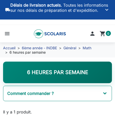
Délais de livraison actuels.
Toutes les informations
keyboard_arrow_down
local_shipping
sur nos délais de préparation et d'expédition.
menu

shopping_cart
0
Accueil
6ème année - INDBE
Général
Math
6 heures par semaine
6 HEURES PAR SEMAINE
Comment commander ?
Il y a 1 produit.