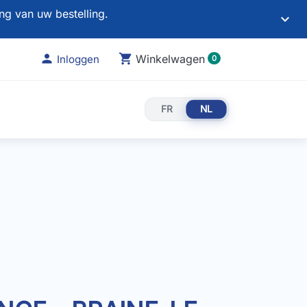
ng van uw bestelling.
keyboard_arrow_down

shopping_cart
Winkelwagen
Inloggen
0
NL
FR