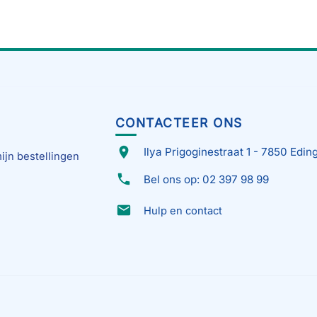
CONTACTEER ONS
place
Ilya Prigoginestraat 1 - 7850 Edin
ijn bestellingen
phone
Bel ons op: 02 397 98 99
email
Hulp en contact